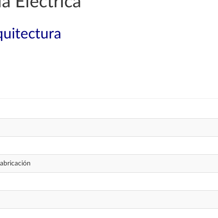
a Eléctrica
quitectura
fabricación