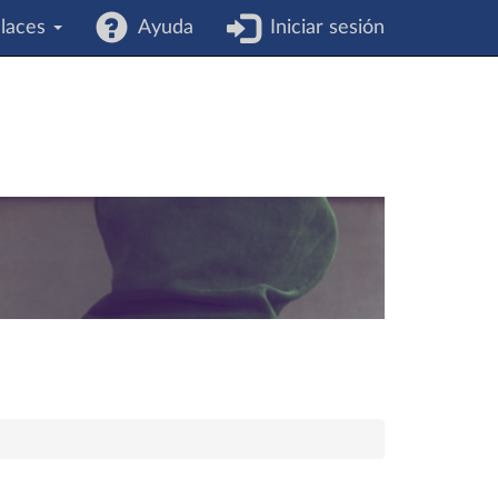
laces
Ayuda
Iniciar sesión