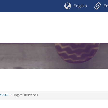
English
En
an 616
Inglés Turístico I