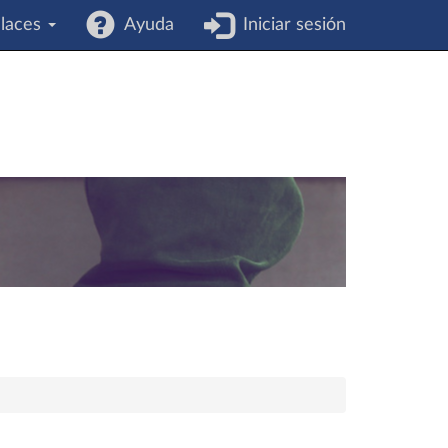
laces
Ayuda
Iniciar sesión