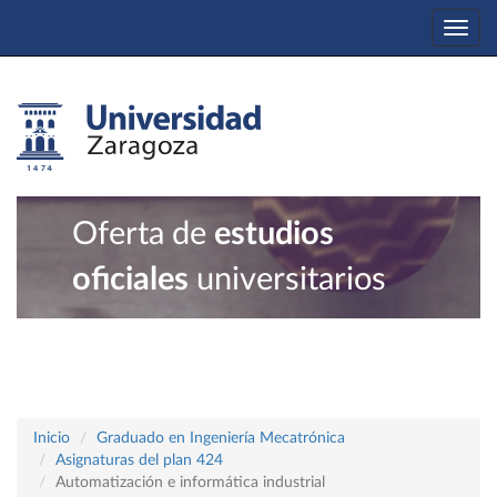
Togg
navi
Oferta de
estudios
oficiales
universitarios
Inicio
Graduado en Ingeniería Mecatrónica
Asignaturas del plan 424
Automatización e informática industrial