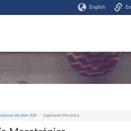
English
En
naturas del plan 424
Ingeniería Mecánica