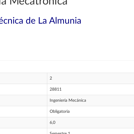
ía Mecatrónica
técnica de La Almunia
2
28811
Ingeniería Mecánica
Obligatoria
6,0
Semestre 1