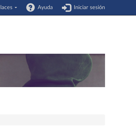
laces
Ayuda
Iniciar sesión