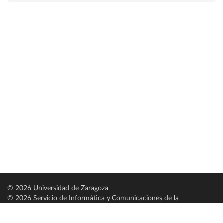
© 2026 Universidad de Zaragoza
© 2026 Servicio de Informática y Comunicaciones de la
Universidad de Zaragoza (
SICUZ
)
Universidad de Zaragoza