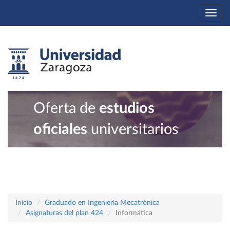
Togg
navi
Oferta de
estudios
oficiales
universitarios
Inicio
Graduado en Ingeniería Mecatrónica
Asignaturas del plan 424
Informática