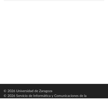
© 2026 Universidad de Zaragoza
© 2026 Servicio de Informática y Comunicaciones de la
Universidad de Zaragoza (
SICUZ
)
Universidad de Zaragoza