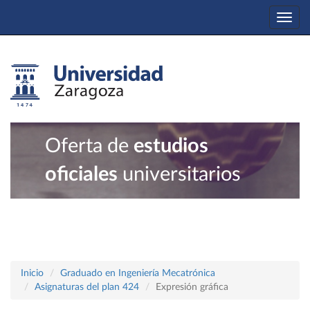
Togg
navi
Oferta de
estudios
oficiales
universitarios
Inicio
Graduado en Ingeniería Mecatrónica
Asignaturas del plan 424
Expresión gráfica