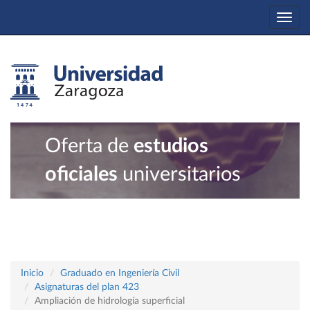
Togg
navi
Oferta de
estudios
oficiales
universitarios
Inicio
Graduado en Ingeniería Civil
Asignaturas del plan 423
Ampliación de hidrología superficial