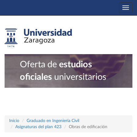
Togg
navi
Oferta de
estudios
oficiales
universitarios
Inicio
Graduado en Ingeniería Civil
Asignaturas del plan 423
Obras de edificación