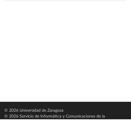
© 2026 Universidad de Zaragoza
© 2026 Servicio de Informática y Comunicaciones de la
Universidad de Zaragoza (
SICUZ
)
Universidad de Zaragoza