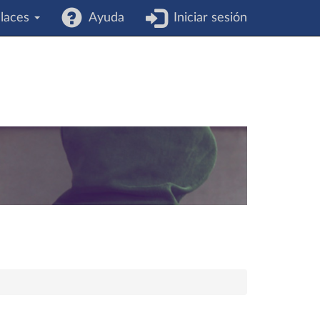
laces
Ayuda
Iniciar sesión