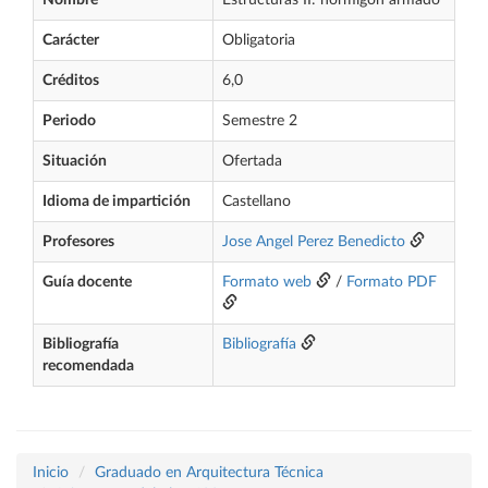
Nombre
Estructuras II: hormigón armado
Carácter
Obligatoria
Créditos
6,0
Periodo
Semestre 2
Situación
Ofertada
Idioma de impartición
Castellano
Profesores
Jose Angel Perez Benedicto
Guía docente
Formato web
/
Formato PDF
Bibliografía
Bibliografía
recomendada
Inicio
Graduado en Arquitectura Técnica