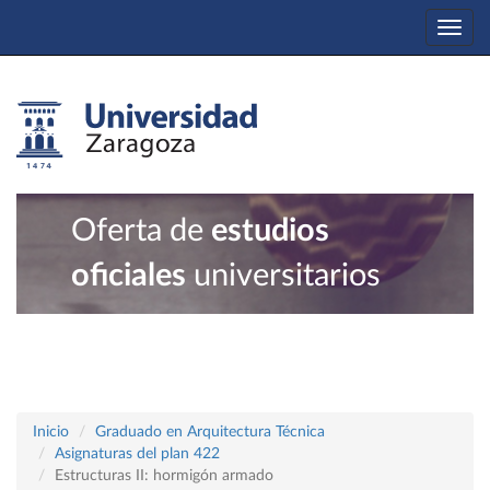
Togg
navi
Oferta de
estudios
oficiales
universitarios
Inicio
Graduado en Arquitectura Técnica
Asignaturas del plan 422
Estructuras II: hormigón armado