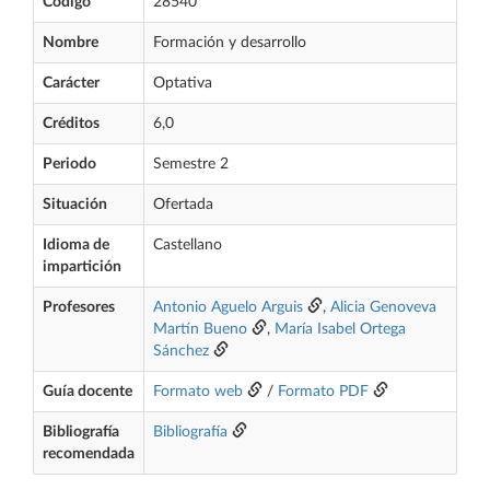
Código
28540
Nombre
Formación y desarrollo
Carácter
Optativa
Créditos
6,0
Periodo
Semestre 2
Situación
Ofertada
Idioma de
Castellano
impartición
Profesores
Antonio Aguelo Arguis
,
Alicia Genoveva
Martín Bueno
,
María Isabel Ortega
Sánchez
Guía docente
Formato web
/
Formato PDF
Bibliografía
Bibliografía
recomendada