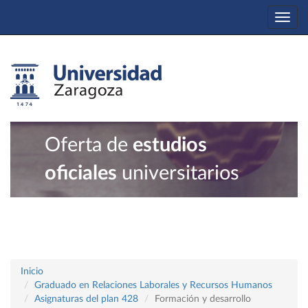
Togg
navi
Oferta de
estudios
oficiales
universitarios
Inicio
Graduado en Relaciones Laborales y Recursos Humanos
Asignaturas del plan 428
Formación y desarrollo