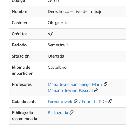
Código
28519
Nombre
Derecho colectivo del trabajo
Carácter
Obligatoria
Créditos
6,0
Periodo
Semestre 1
Situación
Ofertada
Idioma de
Castellano
impartición
Profesores
María Jesús Samaniego Martí
,
Mariano Treviño Pascual
Guía docente
Formato web
/
Formato PDF
Bibliografía
Bibliografía
recomendada