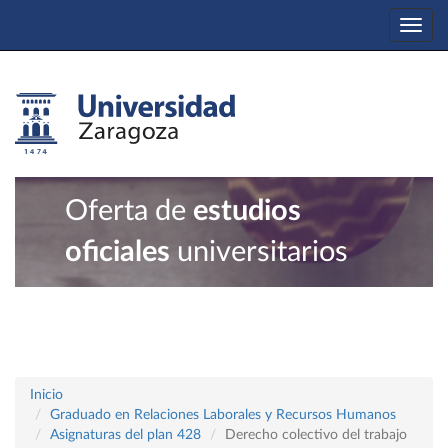
Togg
navi
Oferta de
estudios
oficiales
universitarios
Inicio
Graduado en Relaciones Laborales y Recursos Humanos
Asignaturas del plan 428
Derecho colectivo del trabajo