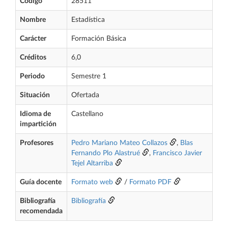
Código
28511
Nombre
Estadística
Carácter
Formación Básica
Créditos
6,0
Periodo
Semestre 1
Situación
Ofertada
Idioma de
Castellano
impartición
Profesores
Pedro Mariano Mateo Collazos
,
Blas
Fernando Plo Alastrué
,
Francisco Javier
Tejel Altarriba
Guía docente
Formato web
/
Formato PDF
Bibliografía
Bibliografía
recomendada