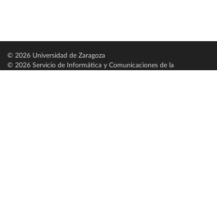
© 2026 Universidad de Zaragoza
© 2026 Servicio de Informática y Comunicaciones de la
Universidad de Zaragoza (
SICUZ
)
Universidad de Zaragoza
C/ Pedro Cerbuna, 12
ES-50009 Zaragoza
España / Spain
Tel: +34 976761000
ciu@unizar.es
Q-5018001-G
Servido por nodo: estudios
Aviso legal
|
Condiciones generales de uso
|
Política de privacidad