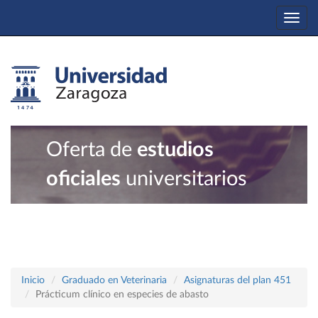
Togg
navi
Oferta de
estudios
oficiales
universitarios
Inicio
Graduado en Veterinaria
Asignaturas del plan 451
Prácticum clínico en especies de abasto