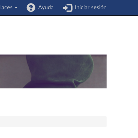
laces
Ayuda
Iniciar sesión