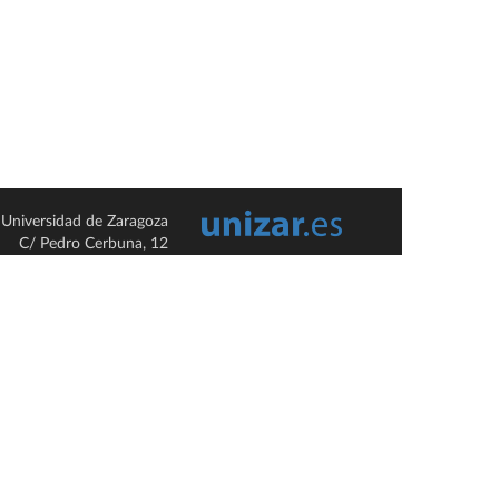
Universidad de Zaragoza
C/ Pedro Cerbuna, 12
ES-50009 Zaragoza
España / Spain
Tel: +34 976761000
ciu@unizar.es
Q-5018001-G
so legal
|
Condiciones generales de uso
|
Política de privacidad