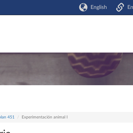
English
En
plan 451
Experimentación animal I