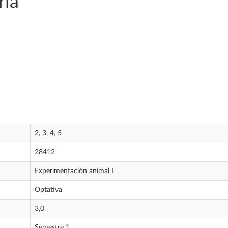
ria
2, 3, 4, 5
28412
Experimentación animal I
Optativa
3,0
Semestre 1