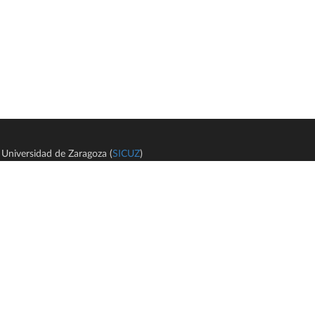
Universidad de Zaragoza (
SICUZ
)
Avi