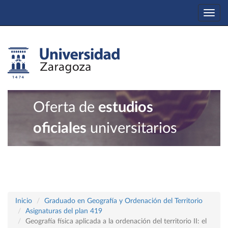
Togg
navi
Oferta de
estudios
oficiales
universitarios
Inicio
Graduado en Geografía y Ordenación del Territorio
Asignaturas del plan 419
Geografía física aplicada a la ordenación del territorio II: el