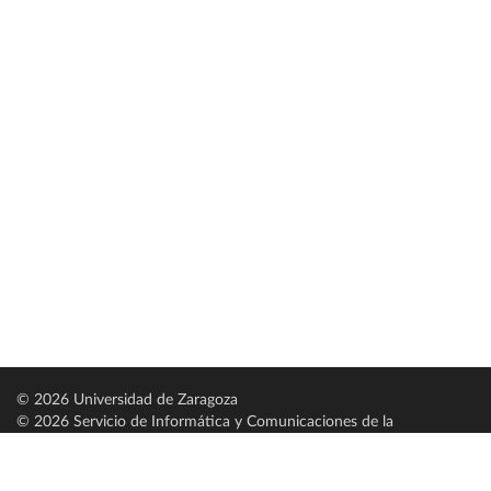
© 2026 Universidad de Zaragoza
© 2026 Servicio de Informática y Comunicaciones de la
Universidad de Zaragoza (
SICUZ
)
Universidad de Zaragoza
C/ Pedro Cerbuna, 12