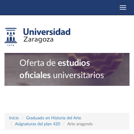
Togg
navi
Oferta de
estudios
oficiales
universitarios
Inicio
Graduado en Historia del Arte
Asignaturas del plan 420
Arte aragonés