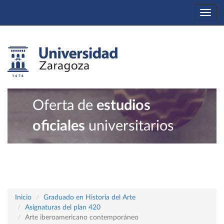
Togg
navi
Oferta de
estudios
oficiales
universitarios
Inicio
Graduado en Historia del Arte
Asignaturas del plan 420
Arte iberoamericano contemporáneo