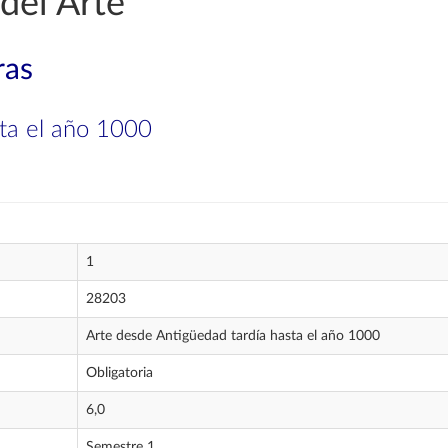
del Arte
ras
sta el año 1000
1
28203
Arte desde Antigüedad tardía hasta el año 1000
Obligatoria
6,0
Semestre 1