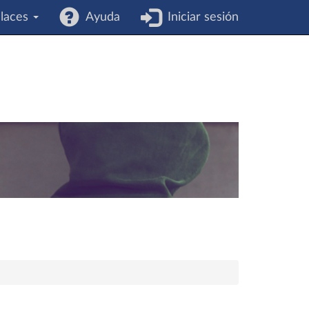
laces
Ayuda
Iniciar sesión