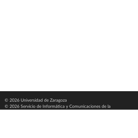
© 2026 Universidad de Zaragoza
© 2026 Servicio de Informática y Comunicaciones de la
Universidad de Zaragoza (
SICUZ
)
Universidad de Zaragoza
C/ Pedro Cerbuna, 12
ES-50009 Zaragoza
España / Spain