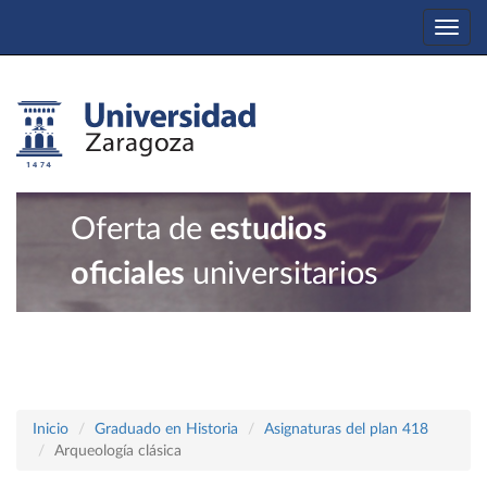
Togg
navi
Oferta de
estudios
oficiales
universitarios
Inicio
Graduado en Historia
Asignaturas del plan 418
Arqueología clásica