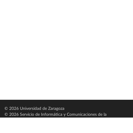
© 2026 Universidad de Zaragoza
© 2026 Servicio de Informática y Comunicaciones de la
Universidad de Zaragoza (
SICUZ
)
Universidad de Zaragoza
C/ Pedro Cerbuna, 12