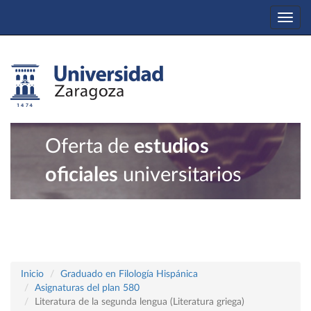
Togg
navi
Oferta de
estudios
oficiales
universitarios
Inicio
Graduado en Filología Hispánica
Asignaturas del plan 580
Literatura de la segunda lengua (Literatura griega)