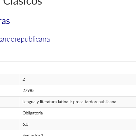
 Clásicos
ras
 tardorepublicana
2
27985
Lengua y literatura latina I: prosa tardorepublicana
Obligatoria
6,0
Semestre 1