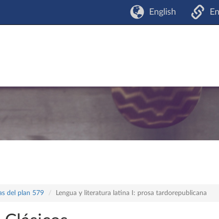
English
En
as del plan 579
Lengua y literatura latina I: prosa tardorepublicana