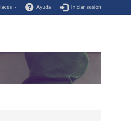
laces
Ayuda
Iniciar sesión