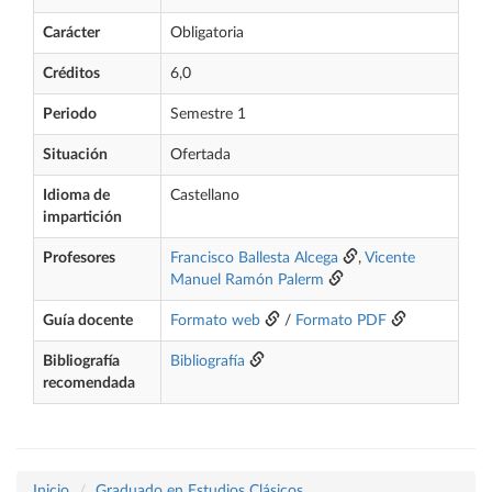
Carácter
Obligatoria
Créditos
6,0
Periodo
Semestre 1
Situación
Ofertada
Idioma de
Castellano
impartición
Profesores
Francisco Ballesta Alcega
,
Vicente
Manuel Ramón Palerm
Guía docente
Formato web
/
Formato PDF
Bibliografía
Bibliografía
recomendada
Inicio
Graduado en Estudios Clásicos