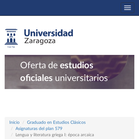
Togg
navi
Oferta de
estudios
oficiales
universitarios
Inicio
Graduado en Estudios Clásicos
Asignaturas del plan 579
Lengua y literatura griega I: época arcaica