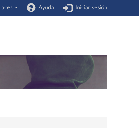
laces
Ayuda
Iniciar sesión