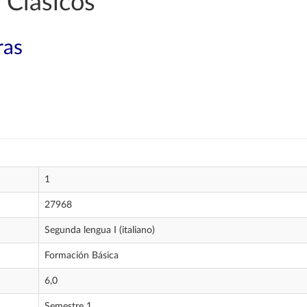
 Clásicos
ras
1
27968
Segunda lengua I (italiano)
Formación Básica
6,0
Semestre 1