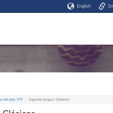
English
En
as del plan 579
Segunda lengua I (italiano)