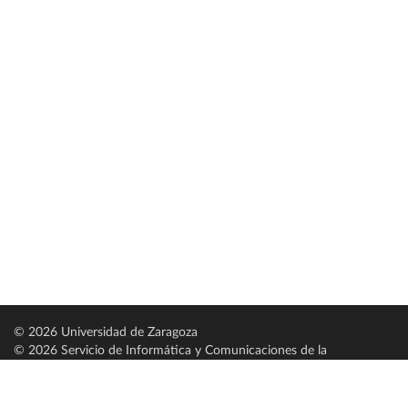
© 2026 Universidad de Zaragoza
© 2026 Servicio de Informática y Comunicaciones de la
Universidad de Zaragoza (
SICUZ
)
Universidad de Zaragoza
C/ Pedro Cerbuna, 12