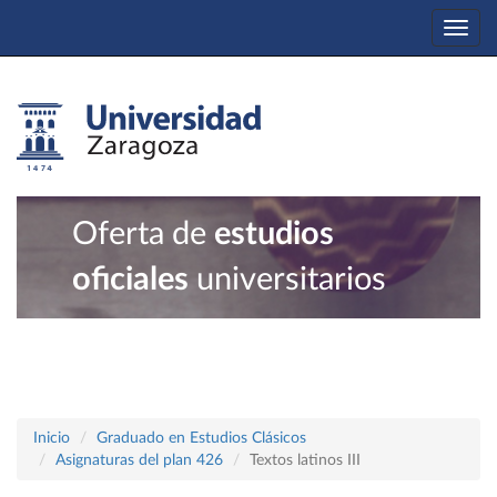
Togg
navi
Oferta de
estudios
oficiales
universitarios
Inicio
Graduado en Estudios Clásicos
Asignaturas del plan 426
Textos latinos III