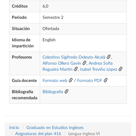
Créditos
6,0
Periodo
Semestre 2
Situación
Ofertada
Idioma de
English
impartición
Profesores
Celestino Sigifredo Deleyto Alcalá
,
Alfonso Ollero Gavín
,
Andrea Sofía
Regueira Martín
,
Isabel Treviño López
Guía docente
Formato web
/
Formato PDF
Bibliografía
Bibliografía
recomendada
Inicio
Graduado en Estudios Ingleses
Asignaturas del plan 416
Lengua inglesa VI