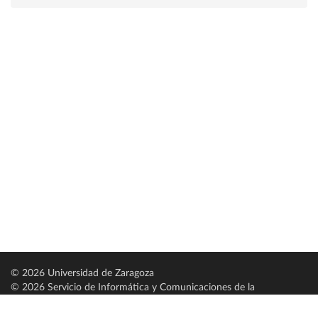
© 2026 Universidad de Zaragoza
© 2026 Servicio de Informática y Comunicaciones de la
Universidad de Zaragoza (
SICUZ
)
Universidad de Zaragoza