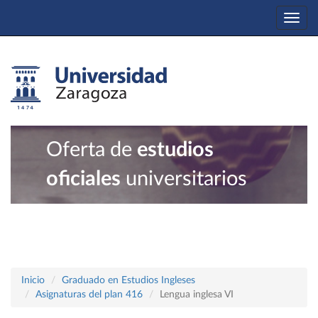
Togg
navi
Oferta de
estudios
oficiales
universitarios
Inicio
Graduado en Estudios Ingleses
Asignaturas del plan 416
Lengua inglesa VI