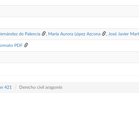
Fernández de Palencia
,
María Aurora López Azcona
,
José Javier Mar
ormato PDF
lan 421
Derecho civil aragonés