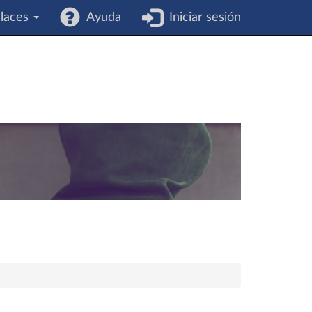
laces
Ayuda
Iniciar sesión