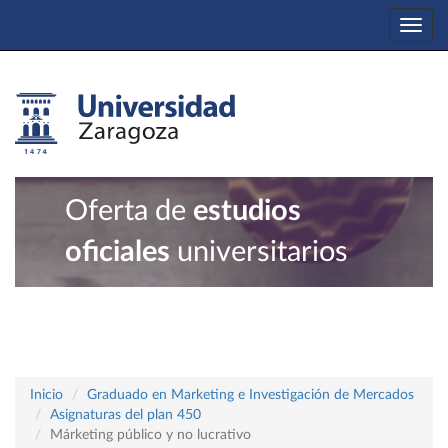
Togg
navi
Oferta de
estudios
oficiales
universitarios
Inicio
Graduado en Marketing e Investigación de Mercados
Asignaturas del plan 450
Márketing público y no lucrativo