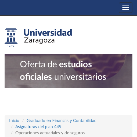
Togg
navi
Oferta de
estudios
oficiales
universitarios
Inicio
Graduado en Finanzas y Contabilidad
Asignaturas del plan 449
Operaciones actuariales y de seguros