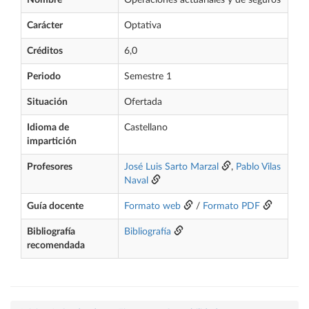
Nombre
Operaciones actuariales y de seguros
Carácter
Optativa
Créditos
6,0
Periodo
Semestre 1
Situación
Ofertada
Idioma de
Castellano
impartición
Profesores
José Luis Sarto Marzal
,
Pablo Vilas
Naval
Guía docente
Formato web
/
Formato PDF
Bibliografía
Bibliografía
recomendada