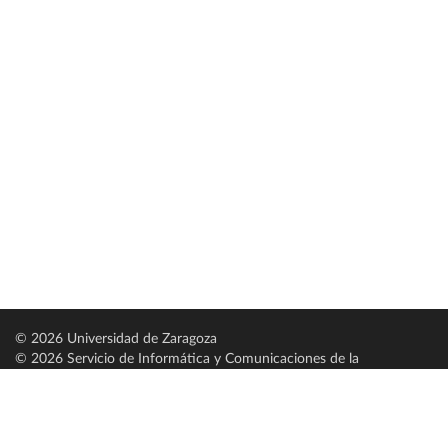
© 2026 Universidad de Zaragoza
© 2026 Servicio de Informática y Comunicaciones de la
Universidad de Zaragoza (
SICUZ
)
Universidad de Zaragoza
C/ Pedro Cerbuna, 12
ES-50009 Zaragoza