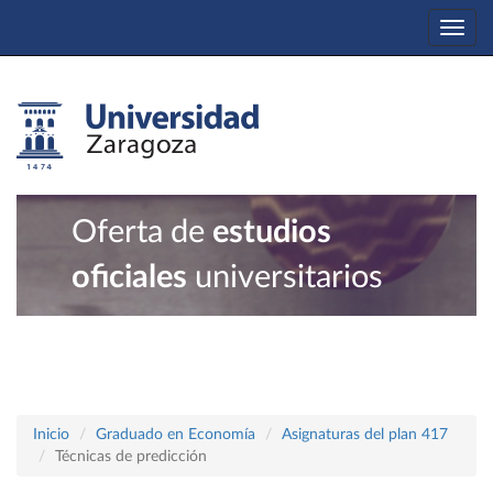
Togg
navi
Oferta de
estudios
oficiales
universitarios
Inicio
Graduado en Economía
Asignaturas del plan 417
Técnicas de predicción