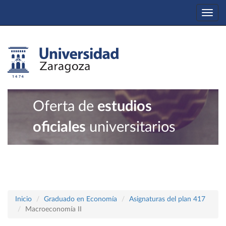
Togg
navi
Oferta de
estudios
oficiales
universitarios
Inicio
Graduado en Economía
Asignaturas del plan 417
Macroeconomía II