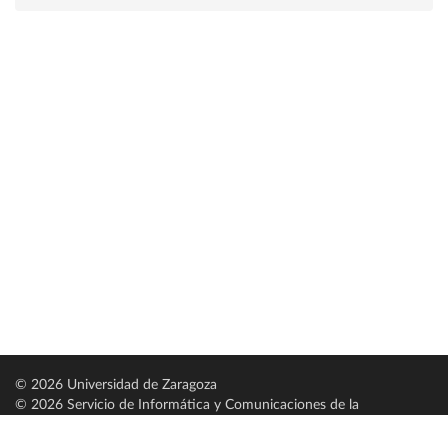
© 2026 Universidad de Zaragoza
© 2026 Servicio de Informática y Comunicaciones de la
Universidad de Zaragoza (
SICUZ
)
Universidad de Zaragoza