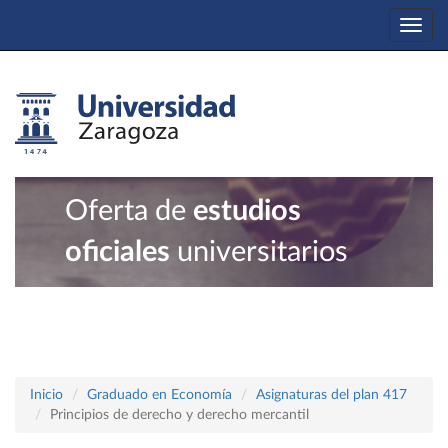
Togg
navi
Oferta de
estudios
oficiales
universitarios
Inicio
Graduado en Economía
Asignaturas del plan 417
Principios de derecho y derecho mercantil