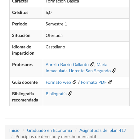
Carácter
Formación Básica
Créditos
6,0
Periodo
Semestre 1
Situación
Ofertada
Idioma de
Castellano
impartición
Profesores
Aurelio Barrio Gallardo
,
María
Inmaculada Llorente San Segundo
Guía docente
Formato web
/
Formato PDF
Bibliografía
Bibliografía
recomendada
Inicio
Graduado en Economía
Asignaturas del plan 417
Principios de derecho y derecho mercantil