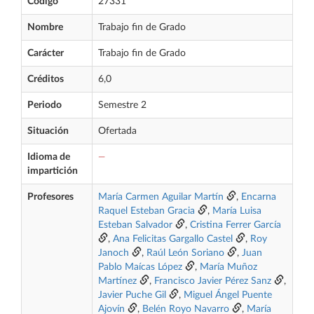
Código
27331
Nombre
Trabajo fin de Grado
Carácter
Trabajo fin de Grado
Créditos
6,0
Periodo
Semestre 2
Situación
Ofertada
Idioma de
—
impartición
Profesores
María Carmen Aguilar Martín
,
Encarna
Raquel Esteban Gracia
,
María Luisa
Esteban Salvador
,
Cristina Ferrer García
,
Ana Felicitas Gargallo Castel
,
Roy
Janoch
,
Raúl León Soriano
,
Juan
Pablo Maícas López
,
María Muñoz
Martínez
,
Francisco Javier Pérez Sanz
,
Javier Puche Gil
,
Miguel Ángel Puente
Ajovín
,
Belén Royo Navarro
,
María