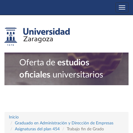
Togg
navi
Oferta de
estudios
oficiales
universitarios
Inicio
Graduado en Administración y Dirección de Empresas
Asignaturas del plan 454
Trabajo fin de Grado