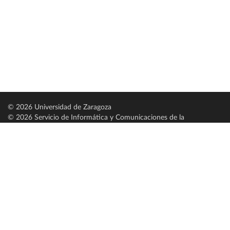
© 2026 Universidad de Zaragoza
© 2026 Servicio de Informática y Comunicaciones de la
Universidad de Zaragoza (
SICUZ
)
Universidad de Zaragoza
C/ Pedro Cerbuna, 12
ES-50009 Zaragoza
España / Spain
Tel: +34 976761000
ciu@unizar.es
Q-5018001-G