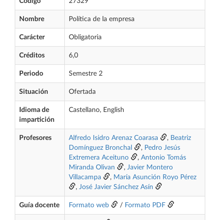
Código
27329
Nombre
Política de la empresa
Carácter
Obligatoria
Créditos
6,0
Periodo
Semestre 2
Situación
Ofertada
Idioma de
Castellano, English
impartición
Profesores
Alfredo Isidro Arenaz Coarasa
,
Beatriz
Domínguez Bronchal
,
Pedro Jesús
Extremera Aceituno
,
Antonio Tomás
Miranda Olivan
,
Javier Montero
Villacampa
,
María Asunción Royo Pérez
,
José Javier Sánchez Asín
Guía docente
Formato web
/
Formato PDF