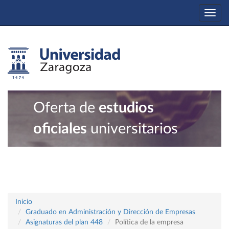
Togg
navi
Oferta de
estudios
oficiales
universitarios
Inicio
Graduado en Administración y Dirección de Empresas
Asignaturas del plan 448
Política de la empresa