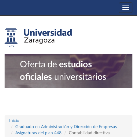
Togg
navi
Oferta de
estudios
oficiales
universitarios
Inicio
Graduado en Administración y Dirección de Empresas
Asignaturas del plan 448
Contabilidad directiva