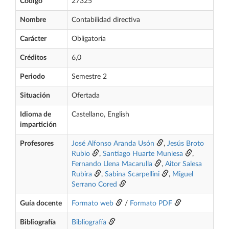
Código
27325
Nombre
Contabilidad directiva
Carácter
Obligatoria
Créditos
6,0
Periodo
Semestre 2
Situación
Ofertada
Idioma de
Castellano, English
impartición
Profesores
José Alfonso Aranda Usón
,
Jesús Broto
Rubio
,
Santiago Huarte Muniesa
,
Fernando Llena Macarulla
,
Aitor Salesa
Rubira
,
Sabina Scarpellini
,
Miguel
Serrano Cored
Guía docente
Formato web
/
Formato PDF
Bibliografía
Bibliografía