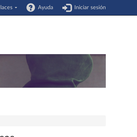
laces
Ayuda
Iniciar sesión