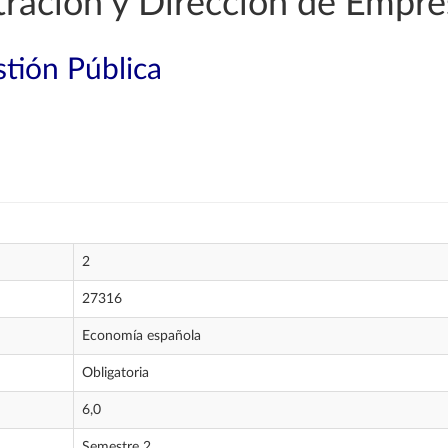
ración y Dirección de Empre
tión Pública
2
27316
Economía española
Obligatoria
6,0
Semestre 2