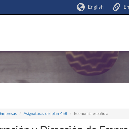
English
En
 Empresas
Asignaturas del plan 458
Economía española