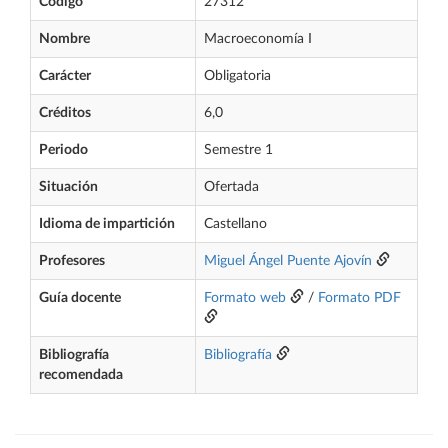
Código
27312
Nombre
Macroeconomía I
Carácter
Obligatoria
Créditos
6,0
Periodo
Semestre 1
Situación
Ofertada
Idioma de impartición
Castellano
Profesores
Miguel Ángel Puente Ajovín
Guía docente
Formato web
/
Formato PDF
Bibliografía
Bibliografía
recomendada