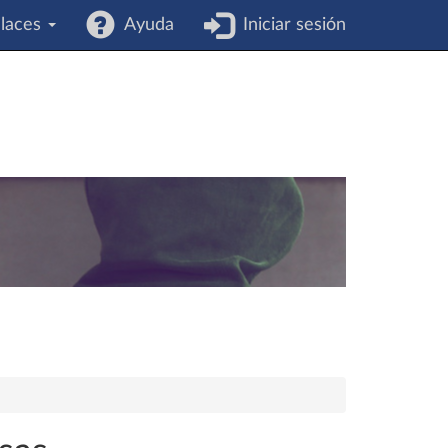
laces
Ayuda
Iniciar sesión