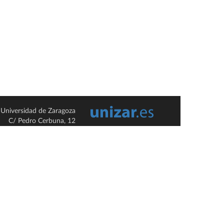
Universidad de Zaragoza
C/ Pedro Cerbuna, 12
ES-50009 Zaragoza
España / Spain
Tel: +34 976761000
ciu@unizar.es
Q-5018001-G