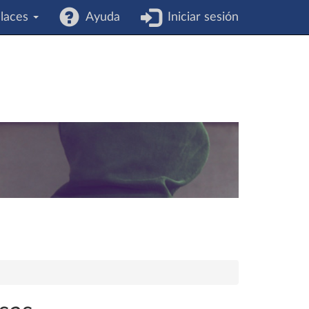
laces
Ayuda
Iniciar sesión