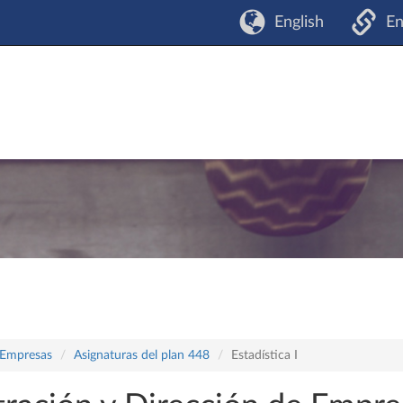
English
En
 Empresas
Asignaturas del plan 448
Estadística I