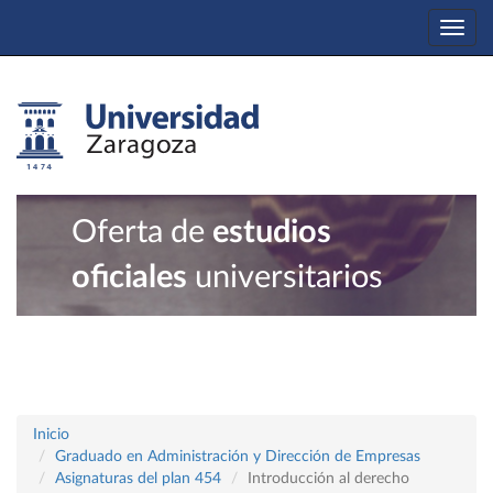
Togg
navi
Oferta de
estudios
oficiales
universitarios
Inicio
Graduado en Administración y Dirección de Empresas
Asignaturas del plan 454
Introducción al derecho