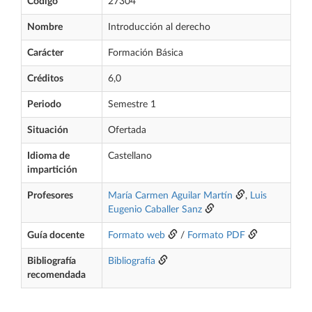
Código
27304
Nombre
Introducción al derecho
Carácter
Formación Básica
Créditos
6,0
Periodo
Semestre 1
Situación
Ofertada
Idioma de
Castellano
impartición
Profesores
María Carmen Aguilar Martín
,
Luis
Eugenio Caballer Sanz
Guía docente
Formato web
/
Formato PDF
Bibliografía
Bibliografía
recomendada