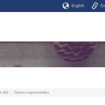
English
En
an 452
Química organometálica