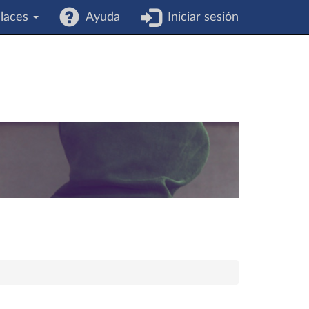
laces
Ayuda
Iniciar sesión