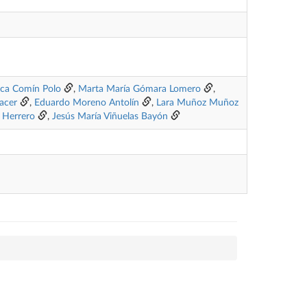
ica Comín Polo
,
Marta María Gómara Lomero
,
lacer
,
Eduardo Moreno Antolín
,
Lara Muñoz Muñoz
s Herrero
,
Jesús María Viñuelas Bayón