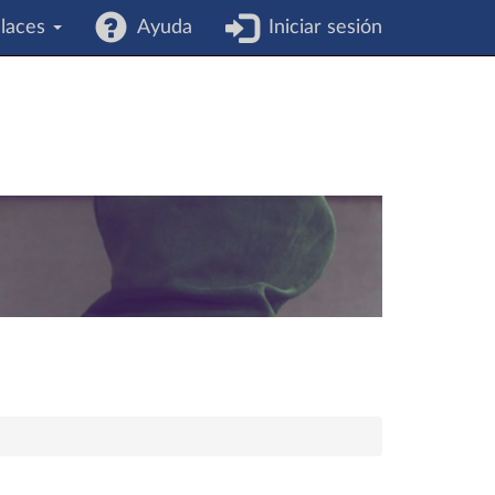
laces
Ayuda
Iniciar sesión