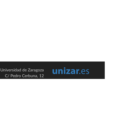
Universidad de Zaragoza
C/ Pedro Cerbuna, 12
ES-50009 Zaragoza
España / Spain
Tel: +34 976761000
ciu@unizar.es
Q-5018001-G