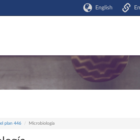
English
En
el plan 446
Microbiología