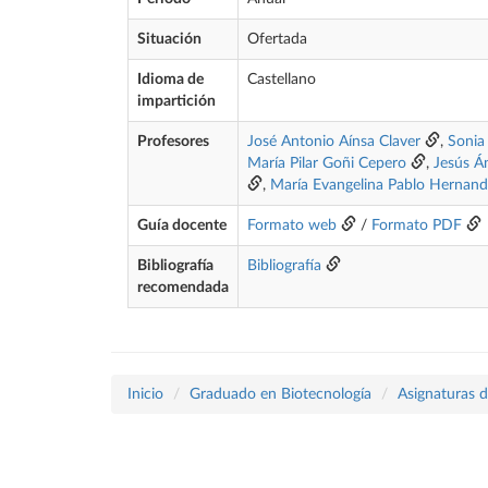
Situación
Ofertada
Idioma de
Castellano
impartición
Profesores
José Antonio Aínsa Claver
,
Sonia
María Pilar Goñi Cepero
,
Jesús Á
,
María Evangelina Pablo Hernan
Guía docente
Formato web
/
Formato PDF
Bibliografía
Bibliografía
recomendada
Inicio
Graduado en Biotecnología
Asignaturas d