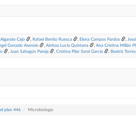
 Algarate Cajo
,
Rafael Benito Ruesca
,
Elena Campos Pardos
,
Jess
ngel Gonzalo Asensio
,
Ainhoa Lucía Quintana
,
Ana Cristina Millán P
do
,
Juan Sahagún Pareja
,
Cristina Pilar Seral García
,
Beatriz Torre
el plan 446
Microbiología