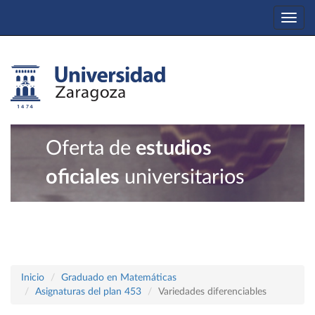
Togg
navi
Oferta de
estudios
oficiales
universitarios
Inicio
Graduado en Matemáticas
Asignaturas del plan 453
Variedades diferenciables