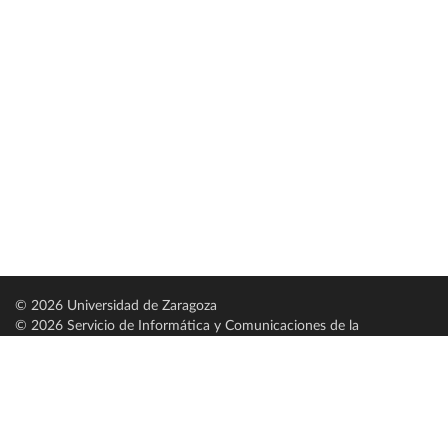
© 2026 Universidad de Zaragoza
© 2026 Servicio de Informática y Comunicaciones de la
Universidad de Zaragoza (
SICUZ
)
Universidad de Zaragoza
C/ Pedro Cerbuna, 12
ES-50009 Zaragoza
España / Spain
Tel: +34 976761000