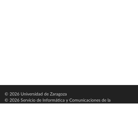
© 2026 Universidad de Zaragoza
© 2026 Servicio de Informática y Comunicaciones de la
Universidad de Zaragoza (
SICUZ
)
Universidad de Zaragoza
C/ Pedro Cerbuna, 12
ES-50009 Zaragoza
España / Spain
Tel: +34 976761000