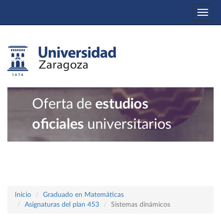
Togg
navi
Oferta de
estudios
oficiales
universitarios
Inicio
Graduado en Matemáticas
Asignaturas del plan 453
Sistemas dinámicos