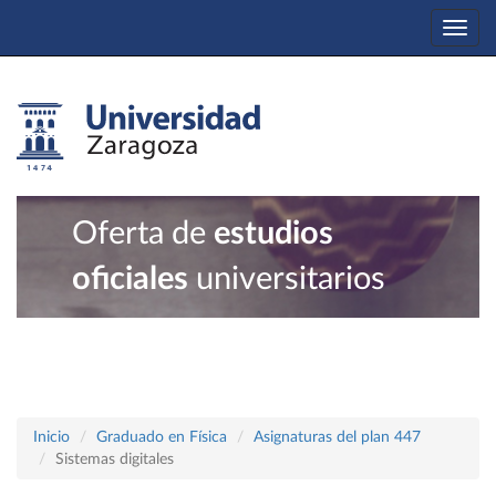
Togg
navi
Oferta de
estudios
oficiales
universitarios
Inicio
Graduado en Física
Asignaturas del plan 447
Sistemas digitales