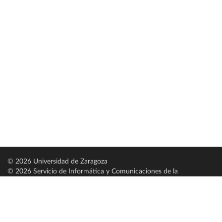
© 2026 Universidad de Zaragoza
© 2026 Servicio de Informática y Comunicaciones de la
Universidad de Zaragoza (
SICUZ
)
Universidad de Zaragoza
C/ Pedro Cerbuna, 12
ES-50009 Zaragoza
España / Spain