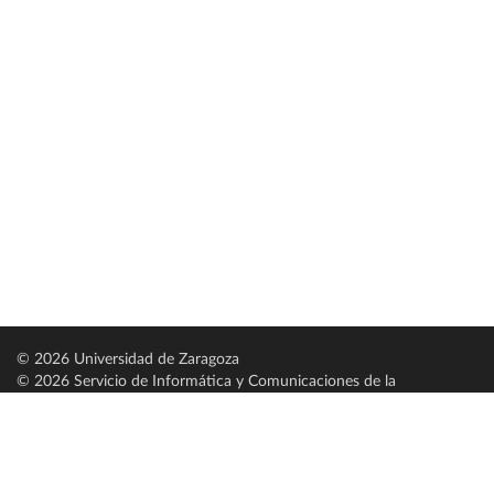
© 2026 Universidad de Zaragoza
© 2026 Servicio de Informática y Comunicaciones de la
Universidad de Zaragoza (
SICUZ
)
Universidad de Zaragoza
C/ Pedro Cerbuna, 12
ES-50009 Zaragoza
España / Spain