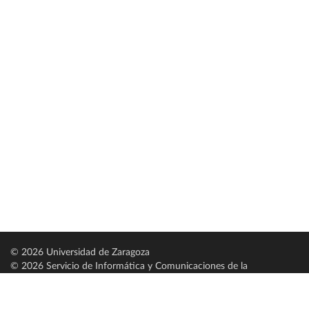
© 2026 Universidad de Zaragoza
© 2026 Servicio de Informática y Comunicaciones de la
Universidad de Zaragoza (
SICUZ
)
Universidad de Zaragoza
C/ Pedro Cerbuna, 12