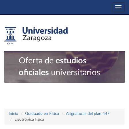
Togg
navi
Oferta de
estudios
oficiales
universitarios
Inicio
Graduado en Física
Asignaturas del plan 447
Electrónica física