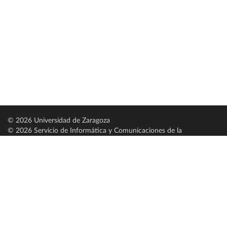
© 2026 Universidad de Zaragoza
© 2026 Servicio de Informática y Comunicaciones de la
Universidad de Zaragoza (
SICUZ
)
Universidad de Zaragoza
C/ Pedro Cerbuna, 12
ES-50009 Zaragoza
España / Spain
Tel: +34 976761000
ciu@unizar.es
Q-5018001-G