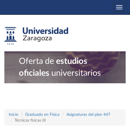
Togg
navi
Oferta de
estudios
oficiales
universitarios
Inicio
Graduado en Física
Asignaturas del plan 447
Técnicas físicas III